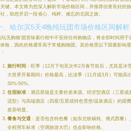
是关键。本文将为您深入解析市场价格区间，并推荐信誉良好的
行社，助您开启一段省心、纯粹、难忘的北国之旅。
一、哈尔滨5天4晚纯玩团市场价格区间解析
‘纯玩无购物’团意味着行程中不安排任何购物店，将全部时间用于
览体验，因此价格通常高于常规购物团。其价格受以下因素影响
著：
旅行时间
：旺季（12月下旬至次年2月春节前后，尤其是冰
大世界开幕期间）价格最高，比淡季（11月或3月）可能高
30%-50%。
住宿标准
：酒店星级是主要价差来源。经济型酒店（三星或
适型）与高端酒店（四星/五星或特色雪堡/温泉酒店）的团
差异明显。
餐食与交通
：是否包含特色餐（如东北铁锅炖、俄式西餐）
全程用车标准（空调旅游大巴）也会影响价格。