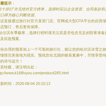
温馨提示
：
“前十排行”并无绝对官方榜单，选择时应以企业资质、合同条款和
实口碑为核心判断依据。
建议直接通过旅行社官方直营门店、官网或大型OTA平台的自营/
舰店预订，售后更有保障。
* 哈尔滨冬季极寒，选择行程时请关注其是否包含充足的防寒准备
醒及应急预案。
一份合理的预算加上一个可靠的旅行社，能让您的哈尔滨冰雪之
从憧憬完美落地为现实。预祝您在北国的银装素裹中，尽情享受
粹的诗与远方！
如若转载，请注明出处：
tp://www.k168lvyou.com/product/285.html
新时间：2026-08-04 20:10:13