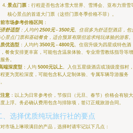
景点门票
：行程是否包含冰雪大世界、雪博会、亚布力滑雪
核心景点的首道大门票（这些门票冬季价格不菲）。
当前市场参考价格区间
：
经济舒适型
：人均约
2500元 - 3500元
。住宿多为舒适型酒店，包
核心景点门票和基础餐食，适合预算有限但追求纯玩体验的游客
品质优选型
：人均约
3500元 - 4800元
。住宿升级为四星或特色酒
店，餐食安排更丰富，可能包含温泉体验、专业滑雪教练指导等
值服务。
高端深度型
：人均
5000元以上
。入住五星级酒店或顶级度假村
行程更为宽松深度，可能包含私人定制体验、专属车辆导游服务
等。
请注意
：以上为日常参考价，节假日（元旦、春节）价格会有较
幅度上浮。务必确认费用包含与排除项，签订正规旅游合同。
二、选择优质纯玩旅行社的要点
面对市场上琳琅满目的产品，选择时请牢记以下几点：