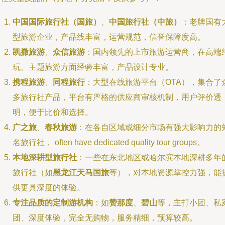
中国国际旅行社（国旅）
、
中国旅行社（中旅）
：老牌国有
型旅游企业，产品线丰富，运营规范，信誉保障度高。
凯撒旅游
、
众信旅游
：国内领先的上市旅游运营商，在高端
玩、主题旅游方面经验丰富，产品设计专业。
携程旅游
、
同程旅行
：大型在线旅游平台（OTA），集合了
多旅行社产品，平台有严格的供应商审核机制，用户评价透
明，便于比价和选择。
广之旅
、
春秋旅游
：在各自区域或细分市场有强大影响力的
名旅行社， often have dedicated quality tour groups。
本地深耕型旅行社
：一些在东北地区或哈尔滨本地深耕多年
旅行社（如
黑龙江天马国旅
等），对本地资源掌控力强，能
供更具深度的体验。
专注品质的定制游机构
：如
赞那度
、
碧山
等，主打小团、私
团、深度体验，完全无购物，服务精细，预算较高。